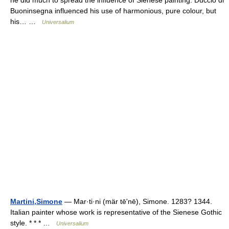
he did much to spread the influence of Sienese painting. Duccio di
Buoninsegna influenced his use of harmonious, pure colour, but
his… …
Universalium
Martini,Simone
— Mar·ti·ni (mär tēʹnē), Simone. 1283? 1344.
Italian painter whose work is representative of the Sienese Gothic
style. * * * …
Universalium