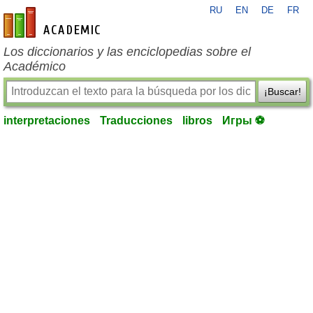
RU
EN
DE
FR
es-academic.com
Los diccionarios y las enciclopedias sobre el
Académico
¡Buscar!
interpretaciones
Traducciones
libros
Игры ⚽