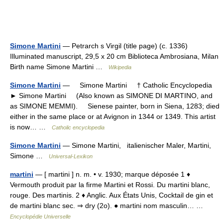
Simone Martini
— Petrarch s Virgil (title page) (c. 1336)
Illuminated manuscript, 29,5 x 20 cm Biblioteca Ambrosiana, Milan
Birth name Simone Martini …
Wikipedia
Simone Martini
— Simone Martini † Catholic Encyclopedia
► Simone Martini (Also known as SIMONE DI MARTINO, and
as SIMONE MEMMI). Sienese painter, born in Siena, 1283; died
either in the same place or at Avignon in 1344 or 1349. This artist
is now… …
Catholic encyclopedia
Simone Martini
— Simone Martini, italienischer Maler, Martini,
Simone …
Universal-Lexikon
martini
— [ martini ] n. m. • v. 1930; marque déposée 1 ♦
Vermouth produit par la firme Martini et Rossi. Du martini blanc,
rouge. Des martinis. 2 ♦ Anglic. Aux États Unis, Cocktail de gin et
de martini blanc sec. ⇒ dry (2o). ● martini nom masculin… …
Encyclopédie Universelle